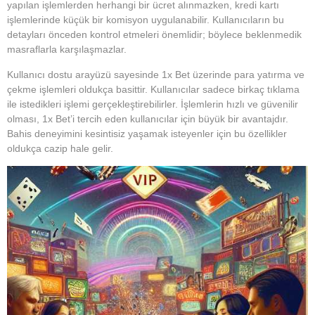
yapılan işlemlerden herhangi bir ücret alınmazken, kredi kartı
işlemlerinde küçük bir komisyon uygulanabilir. Kullanıcıların bu
detayları önceden kontrol etmeleri önemlidir; böylece beklenmedik
masraflarla karşılaşmazlar.
Kullanıcı dostu arayüzü sayesinde 1x Bet üzerinde para yatırma ve
çekme işlemleri oldukça basittir. Kullanıcılar sadece birkaç tıklama
ile istedikleri işlemi gerçekleştirebilirler. İşlemlerin hızlı ve güvenilir
olması, 1x Bet’i tercih eden kullanıcılar için büyük bir avantajdır.
Bahis deneyimini kesintisiz yaşamak isteyenler için bu özellikler
oldukça cazip hale gelir.