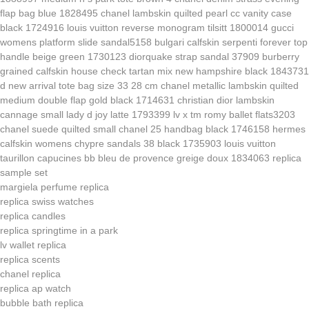
flap bag blue 1828495
chanel lambskin quilted pearl cc vanity case
black 1724916
louis vuitton reverse monogram tilsitt 1800014
gucci
womens platform slide sandal5158
bulgari calfskin serpenti forever top
handle beige green 1730123
diorquake strap sandal 37909
burberry
grained calfskin house check tartan mix new hampshire black 1843731
d new arrival tote bag size 33 28 cm
chanel metallic lambskin quilted
medium double flap gold black 1714631
christian dior lambskin
cannage small lady d joy latte 1793399
lv x tm romy ballet flats3203
chanel suede quilted small chanel 25 handbag black 1746158
hermes
calfskin womens chypre sandals 38 black 1735903
louis vuitton
taurillon capucines bb bleu de provence greige doux 1834063
replica
sample set
margiela perfume replica
replica swiss watches
replica candles
replica springtime in a park
lv wallet replica
replica scents
chanel replica
replica ap watch
bubble bath replica