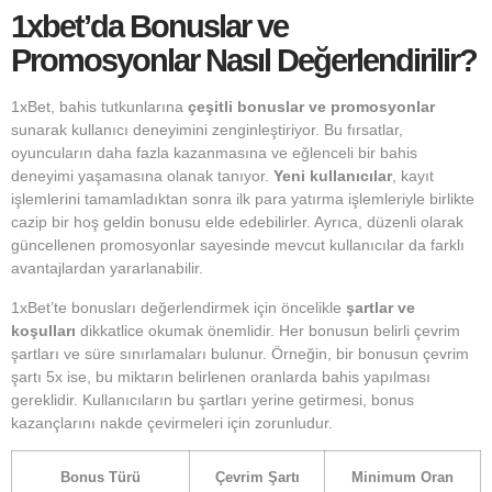
1xbet’da Bonuslar ve
Promosyonlar Nasıl Değerlendirilir?
1xBet, bahis tutkunlarına
çeşitli bonuslar ve promosyonlar
sunarak kullanıcı deneyimini zenginleştiriyor. Bu fırsatlar,
oyuncuların daha fazla kazanmasına ve eğlenceli bir bahis
deneyimi yaşamasına olanak tanıyor.
Yeni kullanıcılar
, kayıt
işlemlerini tamamladıktan sonra ilk para yatırma işlemleriyle birlikte
cazip bir hoş geldin bonusu elde edebilirler. Ayrıca, düzenli olarak
güncellenen promosyonlar sayesinde mevcut kullanıcılar da farklı
avantajlardan yararlanabilir.
1xBet’te bonusları değerlendirmek için öncelikle
şartlar ve
koşulları
dikkatlice okumak önemlidir. Her bonusun belirli çevrim
şartları ve süre sınırlamaları bulunur. Örneğin, bir bonusun çevrim
şartı 5x ise, bu miktarın belirlenen oranlarda bahis yapılması
gereklidir. Kullanıcıların bu şartları yerine getirmesi, bonus
kazançlarını nakde çevirmeleri için zorunludur.
Bonus Türü
Çevrim Şartı
Minimum Oran