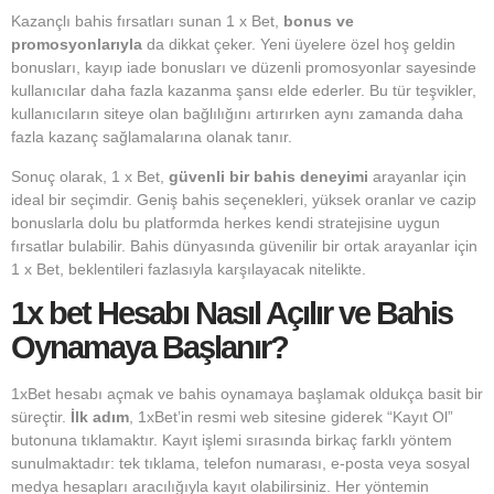
Kazançlı bahis fırsatları sunan 1 x Bet,
bonus ve
promosyonlarıyla
da dikkat çeker. Yeni üyelere özel hoş geldin
bonusları, kayıp iade bonusları ve düzenli promosyonlar sayesinde
kullanıcılar daha fazla kazanma şansı elde ederler. Bu tür teşvikler,
kullanıcıların siteye olan bağlılığını artırırken aynı zamanda daha
fazla kazanç sağlamalarına olanak tanır.
Sonuç olarak, 1 x Bet,
güvenli bir bahis deneyimi
arayanlar için
ideal bir seçimdir. Geniş bahis seçenekleri, yüksek oranlar ve cazip
bonuslarla dolu bu platformda herkes kendi stratejisine uygun
fırsatlar bulabilir. Bahis dünyasında güvenilir bir ortak arayanlar için
1 x Bet, beklentileri fazlasıyla karşılayacak nitelikte.
1x bet Hesabı Nasıl Açılır ve Bahis
Oynamaya Başlanır?
1xBet hesabı açmak ve bahis oynamaya başlamak oldukça basit bir
süreçtir.
İlk adım
, 1xBet’in resmi web sitesine giderek “Kayıt Ol”
butonuna tıklamaktır. Kayıt işlemi sırasında birkaç farklı yöntem
sunulmaktadır: tek tıklama, telefon numarası, e-posta veya sosyal
medya hesapları aracılığıyla kayıt olabilirsiniz. Her yöntemin