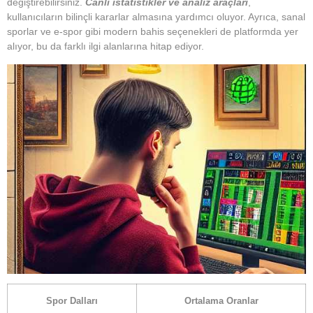
değiştirebilirsiniz.
Canlı istatistikler ve analiz araçları
,
kullanıcıların bilinçli kararlar almasına yardımcı oluyor. Ayrıca, sanal
sporlar ve e-spor gibi modern bahis seçenekleri de platformda yer
alıyor, bu da farklı ilgi alanlarına hitap ediyor.
Spor Dalları
Ortalama Oranlar