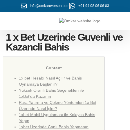
info@omkaroversea.com
+91 94 08 06 06 03
About Us
Contact Us
1 x Bet Uzerinde Guvenli ve
Kazancli Bahis
Content
1x bet Hesabı Nasıl Açılır ve Bahis
Oynamaya Başlanır?
Yüksek Oranlı Bahis Seçenekleri ile
1xBet’da Kazanın
Para Yatırma ve Çekme Yöntemleri 1x Bet
Üzerinde Nasıl İşler?
1xbet Mobil Uygulaması ile Kolayca Bahis
Yapın
1xbet Üzerinde Canlı Bahis Yapmanın