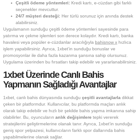
Çeşitli ödeme yöntemleri:
Kredi kartı, e-cüzdan gibi farklı
seçenekler mevcuttur.
24/7 müşteri desteği:
Her türlü sorunuz için anında destek
alabilirsiniz.
Uygulamanın sunduğu çeşitli ödeme yöntemleri sayesinde para
yatırma ve çekme işlemleri son derece kolaydır. Kredi kartı, banka
havalesi veya popüler e-cüzdanlar aracılığıyla
bahisnow x
hızlıca
işlem yapabilirsiniz. Ayrıca, 1xbet’in sunduğu bonuslar ve
promosyonlar ile daha fazla kazanma şansına sahip olursunuz.
Uygulama üzerinden bu fırsatları takip edebilir ve yararlanabilirsiniz.
1xbet Üzerinde Canlı Bahis
Yapmanın Sağladığı Avantajlar
1xbet, canlı bahis dünyasında sunduğu
çeşitli avantajlarla
dikkat
çeken bir platformdur. Kullanıcılar, bu platformda maçları anlık
olarak takip edebilir ve hızlı bir şekilde bahis yapma imkanına sahip
olabilirler. Bu, oyuncuların
anlık değişimlere
tepki vererek
stratejilerini geliştirmelerine olanak tanır. Ayrıca, 1xbet’in sunduğu
geniş spor yelpazesi, kullanıcıların farklı spor dallarında bahis
yapabilmelerine olanak sağlar.