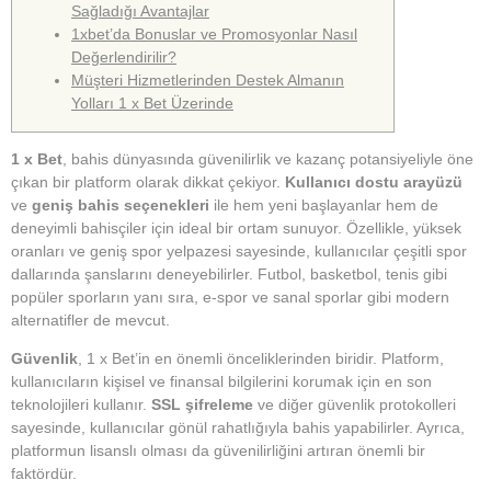
Sağladığı Avantajlar
1xbet’da Bonuslar ve Promosyonlar Nasıl
Değerlendirilir?
Müşteri Hizmetlerinden Destek Almanın
Yolları 1 x Bet Üzerinde
1 x Bet
, bahis dünyasında güvenilirlik ve kazanç potansiyeliyle öne
çıkan bir platform olarak dikkat çekiyor.
Kullanıcı dostu arayüzü
ve
geniş bahis seçenekleri
ile hem yeni başlayanlar hem de
deneyimli bahisçiler için ideal bir ortam sunuyor. Özellikle, yüksek
oranları ve geniş spor yelpazesi sayesinde, kullanıcılar çeşitli spor
dallarında şanslarını deneyebilirler. Futbol, basketbol, tenis gibi
popüler sporların yanı sıra, e-spor ve sanal sporlar gibi modern
alternatifler de mevcut.
Güvenlik
, 1 x Bet’in en önemli önceliklerinden biridir. Platform,
kullanıcıların kişisel ve finansal bilgilerini korumak için en son
teknolojileri kullanır.
SSL şifreleme
ve diğer güvenlik protokolleri
sayesinde, kullanıcılar gönül rahatlığıyla bahis yapabilirler. Ayrıca,
platformun lisanslı olması da güvenilirliğini artıran önemli bir
faktördür.