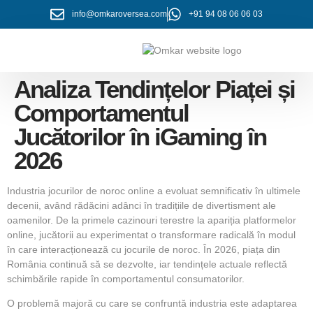
info@omkaroversea.com
+91 94 08 06 06 03
About Us
Contact Us
Analiza Tendințelor Piaței și
Comportamentul
Jucătorilor în iGaming în
2026
Industria jocurilor de noroc online a evoluat semnificativ în ultimele
decenii, având rădăcini adânci în tradițiile de divertisment ale
oamenilor. De la primele cazinouri terestre la apariția platformelor
online, jucătorii au experimentat o transformare radicală în modul
în care interacționează cu jocurile de noroc. În 2026, piața din
România continuă să se dezvolte, iar tendințele actuale reflectă
schimbările rapide în comportamentul consumatorilor.
O problemă majoră cu care se confruntă industria este adaptarea