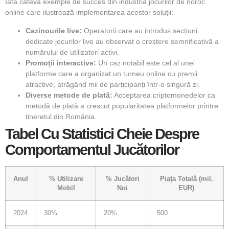
Iată câteva exemple de succes din industria jocurilor de noroc
online care ilustrează implementarea acestor soluții:
Cazinourile live:
Operatorii care au introdus secțiuni
dedicate jocurilor live au observat o creștere semnificativă a
numărului de utilizatori activi.
Promoții interactive:
Un caz notabil este cel al unei
platforme care a organizat un turneu online cu premii
atractive, atrăgând mii de participanți într-o singură zi.
Diverse metode de plată:
Acceptarea criptomonedelor ca
metodă de plată a crescut popularitatea platformelor printre
tineretul din România.
Tabel Cu Statistici Cheie Despre
Comportamentul Jucătorilor
Anul
% Utilizare
% Jucători
Piața Totală (mil.
Mobil
Noi
EUR)
2024
30%
20%
500