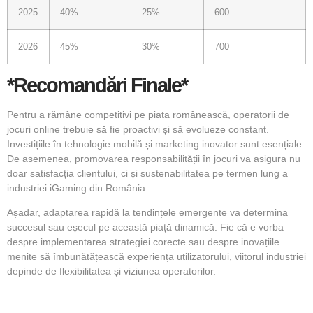
2025
40%
25%
600
2026
45%
30%
700
*Recomandări Finale*
Pentru a rămâne competitivi pe piața românească, operatorii de
jocuri online trebuie să fie proactivi și să evolueze constant.
Investițiile în tehnologie mobilă și marketing inovator sunt esențiale.
De asemenea, promovarea responsabilității în jocuri va asigura nu
doar satisfacția clientului, ci și sustenabilitatea pe termen lung a
industriei iGaming din România.
Așadar, adaptarea rapidă la tendințele emergente va determina
succesul sau eșecul pe această piață dinamică. Fie că e vorba
despre implementarea strategiei corecte sau despre inovațiile
menite să îmbunătățească experiența utilizatorului, viitorul industriei
depinde de flexibilitatea și viziunea operatorilor.