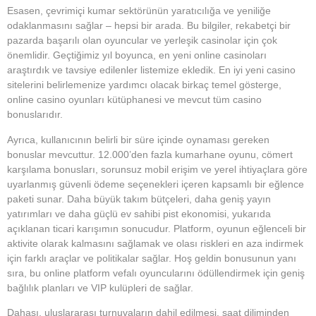
Esasen, çevrimiçi kumar sektörünün yaratıcılığa ve yeniliğe
odaklanmasını sağlar – hepsi bir arada. Bu bilgiler, rekabetçi bir
pazarda başarılı olan oyuncular ve yerleşik casinolar için çok
önemlidir. Geçtiğimiz yıl boyunca, en yeni online casinoları
araştırdık ve tavsiye edilenler listemize ekledik. En iyi yeni casino
sitelerini belirlemenize yardımcı olacak birkaç temel gösterge,
online casino oyunları kütüphanesi ve mevcut tüm casino
bonuslarıdır.
Ayrıca, kullanıcının belirli bir süre içinde oynaması gereken
bonuslar mevcuttur. 12.000’den fazla kumarhane oyunu, cömert
karşılama bonusları, sorunsuz mobil erişim ve yerel ihtiyaçlara göre
uyarlanmış güvenli ödeme seçenekleri içeren kapsamlı bir eğlence
paketi sunar. Daha büyük takım bütçeleri, daha geniş yayın
yatırımları ve daha güçlü ev sahibi pist ekonomisi, yukarıda
açıklanan ticari karışımın sonucudur. Platform, oyunun eğlenceli bir
aktivite olarak kalmasını sağlamak ve olası riskleri en aza indirmek
için farklı araçlar ve politikalar sağlar. Hoş geldin bonusunun yanı
sıra, bu online platform vefalı oyuncularını ödüllendirmek için geniş
bağlılık planları ve VIP kulüpleri de sağlar.
Dahası, uluslararası turnuvaların dahil edilmesi, saat diliminden