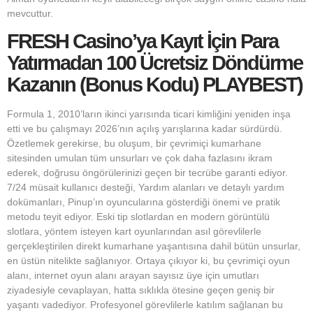
mevcuttur.
FRESH Casino’ya Kayıt İçin Para
Yatırmadan 100 Ücretsiz Döndürme
Kazanın (Bonus Kodu) PLAYBEST)
Formula 1, 2010’ların ikinci yarısında ticari kimliğini yeniden inşa
etti ve bu çalışmayı 2026’nın açılış yarışlarına kadar sürdürdü.
Özetlemek gerekirse, bu oluşum, bir çevrimiçi kumarhane
sitesinden umulan tüm unsurları ve çok daha fazlasını ikram
ederek, doğrusu öngörülerinizi geçen bir tecrübe garanti ediyor.
7/24 müsait kullanıcı desteği, Yardım alanları ve detaylı yardım
dokümanları, Pinup’ın oyuncularına gösterdiği önemi ve pratik
metodu teyit ediyor. Eski tip slotlardan en modern görüntülü
slotlara, yöntem isteyen kart oyunlarından asıl görevlilerle
gerçekleştirilen direkt kumarhane yaşantısına dahil bütün unsurlar,
en üstün nitelikte sağlanıyor. Ortaya çıkıyor ki, bu çevrimiçi oyun
alanı, internet oyun alanı arayan sayısız üye için umutları
ziyadesiyle cevaplayan, hatta sıklıkla ötesine geçen geniş bir
yaşantı vadediyor. Profesyonel görevlilerle katılım sağlanan bu