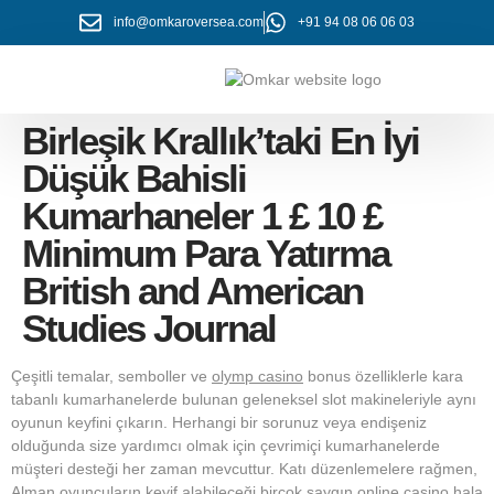
info@omkaroversea.com
+91 94 08 06 06 03
About Us
Contact Us
Birleşik Krallık’taki En İyi
Düşük Bahisli
Kumarhaneler 1 £ 10 £
Minimum Para Yatırma
British and American
Studies Journal
Çeşitli temalar, semboller ve
olymp casino
bonus özelliklerle kara
tabanlı kumarhanelerde bulunan geleneksel slot makineleriyle aynı
oyunun keyfini çıkarın. Herhangi bir sorunuz veya endişeniz
olduğunda size yardımcı olmak için çevrimiçi kumarhanelerde
müşteri desteği her zaman mevcuttur. Katı düzenlemelere rağmen,
Alman oyuncuların keyif alabileceği birçok saygın online casino hala