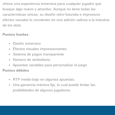
ofrece una experiencia inmersiva para cualquier jugador que
busque algo nuevo y atractivo. Aunque no tiene todas las
características únicas, su diseño retro-futurista e impresivos
efectos visuales lo convierten en una adición valiosa a la industria
de los slots.
Puntos fuertes
Diseño inmersivo
Efectos visuales impressionantes
Sistema de pagos transparente
Número de simbolismo
Apuestas variables para personalizar el juego
Puntos débiles
RTP medio-bajo en algunas apuestas.
Una ganancia máxima fija, lo cual puede limitar las
posibilidades de algunos jugadores.