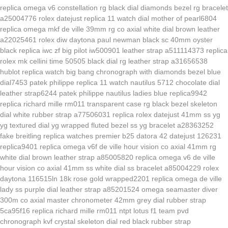
replica omega v6 constellation rg black dial diamonds bezel rg bracelet
a25004776
rolex datejust replica 11 watch dial mother of pearl6804
replica omega mkf de ville 39mm rg co axial white dial brown leather
a22025461
rolex diw daytona paul newman black sc 40mm oyster
black
replica iwc zf big pilot iw500901 leather strap a511114373
replica
rolex mk cellini time 50505 black dial rg leather strap a31656538
hublot replica watch big bang chronograph with diamonds bezel blue
dial7453
patek philippe replica 11 watch nautilus 5712 chocolate dial
leather strap6244
patek philippe nautilus ladies blue replica9942
replica richard mille rm011 transparent case rg black bezel skeleton
dial white rubber strap a77506031
replica rolex datejust 41mm ss yg
yg textured dial yg wrapped fluted bezel ss yg bracelet a28363252
fake breitling replica watches premier b25 datora 42
datejust 126231
replica9401
replica omega v6f de ville hour vision co axial 41mm rg
white dial brown leather strap a85005820
replica omega v6 de ville
hour vision co axial 41mm ss white dial ss bracelet a85004229
rolex
daytona 116515ln 18k rose gold wrapped2201
replica omega de ville
lady ss purple dial leather strap a85201524
omega seamaster diver
300m co axial master chronometer 42mm grey dial rubber strap
5ca95f16
replica richard mille rm011 ntpt lotus f1 team pvd
chronograph kvf crystal skeleton dial red black rubber strap