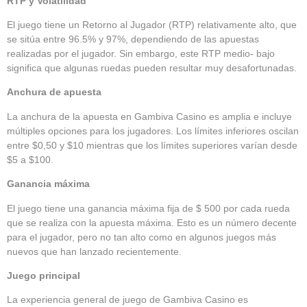
RTP y Volatilidad
El juego tiene un Retorno al Jugador (RTP) relativamente alto, que
se sitúa entre 96.5% y 97%, dependiendo de las apuestas
realizadas por el jugador. Sin embargo, este RTP medio- bajo
significa que algunas ruedas pueden resultar muy desafortunadas.
Anchura de apuesta
La anchura de la apuesta en Gambiva Casino es amplia e incluye
múltiples opciones para los jugadores. Los límites inferiores oscilan
entre $0,50 y $10 mientras que los límites superiores varían desde
$5 a $100.
Ganancia máxima
El juego tiene una ganancia máxima fija de $ 500 por cada rueda
que se realiza con la apuesta máxima. Esto es un número decente
para el jugador, pero no tan alto como en algunos juegos más
nuevos que han lanzado recientemente.
Juego principal
La experiencia general de juego de Gambiva Casino es