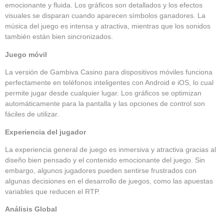
emocionante y fluida. Los gráficos son detallados y los efectos
visuales se disparan cuando aparecen símbolos ganadores. La
música del juego es intensa y atractiva, mientras que los sonidos
también están bien sincronizados.
Juego móvil
La versión de Gambiva Casino para dispositivos móviles funciona
perfectamente en teléfonos inteligentes con Android e iOS, lo cual
permite jugar desde cualquier lugar. Los gráficos se optimizan
automáticamente para la pantalla y las opciones de control son
fáciles de utilizar.
Experiencia del jugador
La experiencia general de juego es inmersiva y atractiva gracias al
diseño bien pensado y el contenido emocionante del juego. Sin
embargo, algunos jugadores pueden sentirse frustrados con
algunas decisiones en el desarrollo de juegos, como las apuestas
variables que reducen el RTP.
Análisis Global