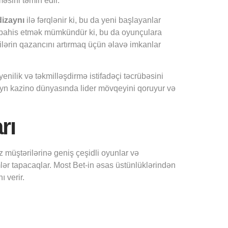
əsini təmin edir.
 dizaynı
ilə fərqlənir ki, bu da yeni başlayanlar
da bahis etmək mümkündür ki, bu da oyunçulara
ilərin qazancını artırmaq üçün əlavə imkanlar
enilik və təkmilləşdirmə istifadəçi təcrübəsini
yn kazino dünyasında lider mövqeyini qoruyur və
rı
 müştərilərinə geniş çeşidli oyunlar və
lər tapacaqlar. Most Bet-in əsas üstünlüklərindən
ı verir.