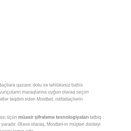
adəçilərə qazanc dolu və təhlükəsiz bahis
 oyunçuların maraqlarına uyğun olaraq seçim
lər təqdim edən Mostbet, istifadəçilərin
ması üçün
müasir şifrələmə texnologiyaları
tətbiq
 yaradır. Əlavə olaraq, Mostbet-in müştəri dəstəyi