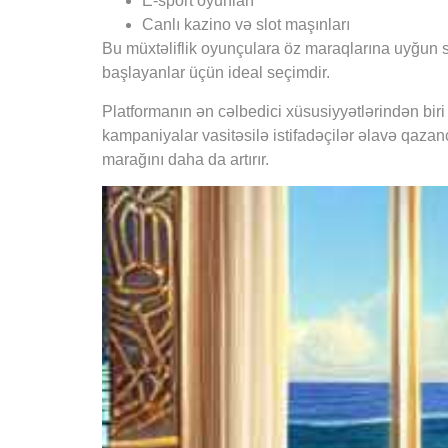
E-sport oyunları
Canlı kazino və slot maşınları
Bu müxtəliflik oyunçulara öz maraqlarına uyğun seç
başlayanlar üçün ideal seçimdir.
Platformanın ən cəlbedici xüsusiyyətlərindən biri
kampaniyalar vasitəsilə istifadəçilər əlavə qazanc
marağını daha da artırır.