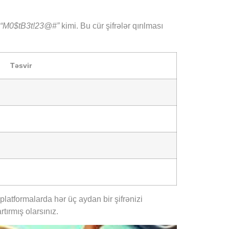
“M0$tB3t!23@#”
kimi. Bu cür şifrələr qırılması
Təsvir
platformalarda hər üç aydan bir şifrənizi
tırmış olarsınız.