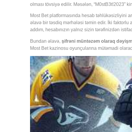
olması tövsiyə edilir. Məsələn, “M0stB3t!2023” kim
Most Bet platformasında hesab təhlükəsizliyini 
əlavə bir təsdiq mərhələsi təmin edir. İki faktorl
addım, hesabınızın yalnız sizin tərəfinizdən istifad
Bundan əlavə,
şifrəni müntəzəm olaraq dəyiş
Most Bet kazinosu oyunçularına mütəmadi olaraq şi