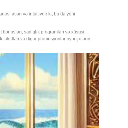
dəsi asan və intuitivdir ki, bu da yeni
it bonusları, sadiqlik proqramları və xüsusi
ck təklifləri və digər promosyonlar oyunçuların