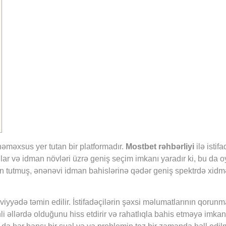
məxsus yer tutan bir platformadır.
Mostbet rəhbərliyi
ilə istif
unlar və idman növləri üzrə geniş seçim imkanı yaradır ki, bu da
 tutmuş, ənənəvi idman bahislərinə qədər geniş spektrdə xidmət
viyyədə təmin edilir. İstifadəçilərin şəxsi məlumatlarının qorun
li əllərdə olduğunu hiss etdirir və rahatlıqla bahis etməyə imkan