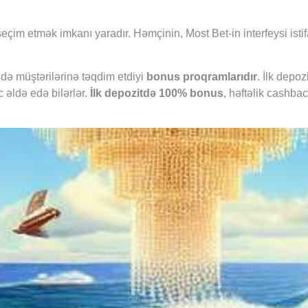
im etmək imkanı yaradır. Həmçinin, Most Bet-in interfeysi istifa
 də müştərilərinə təqdim etdiyi
bonus proqramlarıdır
. İlk depoz
 əldə edə bilərlər.
İlk depozitdə 100% bonus
, həftəlik cashba