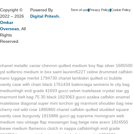
Copyright ©
Powered By
Term of use
Privacy Policy
Cookie Policy
2022 – 2026
Digital Pritesh.
Omkar
Overseas
, All
Rights
Reserved.
chanel metallic caviar chevron quilted medium boy flap silver 1685500
ysl solferino medium in box saint laurent5227
celine drummed calfskin
nano luggage merlot 1794730
chanel lambskin quilted cc bubble
vanity case with chain black 1761434
balenciaga womens le city bag
mediumhigh end grade 41693
gucci velvet matelasse crystal star gg
marmont belt bag 75 30 black 1823063
gucci azalea calfskin enamel
matelasse diagonal super mini torchon gg marmont shoulder bag new
cherry red wild rose 1885860
chanel calfskin quilted studded square
vanity case burgundy 1815886
gucci gg supreme monogram web
medium neo vintage flap messenger bag beige new acero 1824550
loewe medium flamenco clutch in nappa calfskinhigh end grade