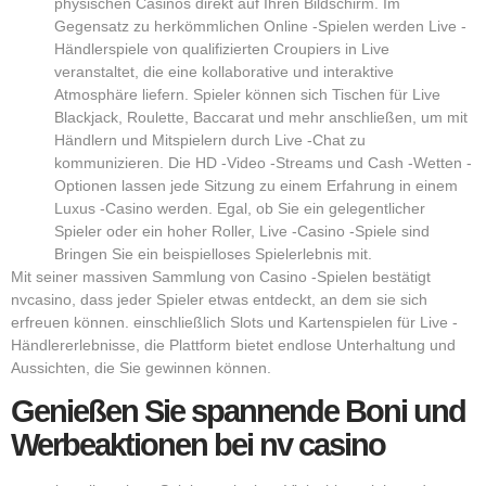
physischen Casinos direkt auf Ihren Bildschirm. Im
Gegensatz zu herkömmlichen Online -Spielen werden Live -
Händlerspiele von qualifizierten Croupiers in Live
veranstaltet, die eine kollaborative und interaktive
Atmosphäre liefern. Spieler können sich Tischen für Live
Blackjack, Roulette, Baccarat und mehr anschließen, um mit
Händlern und Mitspielern durch Live -Chat zu
kommunizieren. Die HD -Video -Streams und Cash -Wetten -
Optionen lassen jede Sitzung zu einem Erfahrung in einem
Luxus -Casino werden. Egal, ob Sie ein gelegentlicher
Spieler oder ein hoher Roller, Live -Casino -Spiele sind
Bringen Sie ein beispielloses Spielerlebnis mit.
Mit seiner massiven Sammlung von Casino -Spielen bestätigt
nvcasino, dass jeder Spieler etwas entdeckt, an dem sie sich
erfreuen können. einschließlich Slots und Kartenspielen für Live -
Händlererlebnisse, die Plattform bietet endlose Unterhaltung und
Aussichten, die Sie gewinnen können.
Genießen Sie spannende Boni und
Werbeaktionen bei nv casino