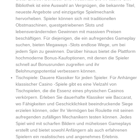
Bibliothek ist eine Auswahl an Vergnügen, die bekannte Titel,
neueste Angebote und einzigartige Spielmechanik
hervorheben. Spieler können sich mit traditionellen
Obstmaschinen, questgetriebenen Slots und
lebensverändernden Gewinnen mit massiven Preisen
beschäftigen. Für diejenigen, die ein aufregendes Gameplay
suchen, bieten Megaways -Slots endlose Wege, um bei
jedem Spin zu gewinnen. Darüber hinaus bietet die Plattform
hochmoderne Bonus-Kaufoptionen, mit denen die Spieler
schnell auf Bonusrunden zugreifen und ihr
Belohnungspotential verbessern können.
Tischspiele: Dauere Klassiker für jeden Spieler. Für Anhänger
klassischer Casino -Spiele gibt es eine Vielzahl von
Tischspielen, die die Essenz eines physischen Casinos
verkörpern. Erleben Sie dauerhafte Klassiker wie Baccarat,
wo Fähigkeiten und Geschicklichkeit beeindruckende Siege
erzielen können, oder Ihr Vermögen bei Roulette mit seinen
aufregenden zufälligen Mechanikern testen können. Jedes
Spiel wird mit scharfen Bildern und mühelosen Gameplays
erstellt und bietet sowohl Anfängern als auch erfahrenen
Spielern ein realistisches und angenehmes Erlebnis.