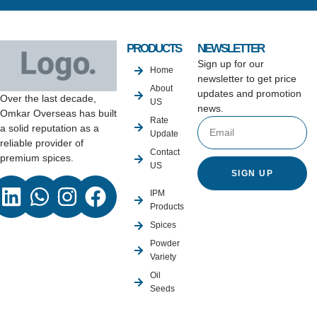
PRODUCTS
NEWSLETTER
Sign up for our
Home
newsletter to get price
About
updates and promotion
Over the last decade,
US
news.
Omkar Overseas has built
Rate
a solid reputation as a
Update
reliable provider of
Contact
premium spices.
US
SIGN UP
IPM
Products
Spices
Powder
Variety
Oil
Seeds