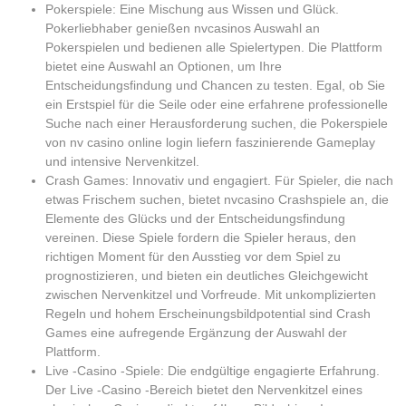
Pokerspiele: Eine Mischung aus Wissen und Glück.
Pokerliebhaber genießen nvcasinos Auswahl an
Pokerspielen und bedienen alle Spielertypen. Die Plattform
bietet eine Auswahl an Optionen, um Ihre
Entscheidungsfindung und Chancen zu testen. Egal, ob Sie
ein Erstspiel für die Seile oder eine erfahrene professionelle
Suche nach einer Herausforderung suchen, die Pokerspiele
von nv casino online login liefern faszinierende Gameplay
und intensive Nervenkitzel.
Crash Games: Innovativ und engagiert. Für Spieler, die nach
etwas Frischem suchen, bietet nvcasino Crashspiele an, die
Elemente des Glücks und der Entscheidungsfindung
vereinen. Diese Spiele fordern die Spieler heraus, den
richtigen Moment für den Ausstieg vor dem Spiel zu
prognostizieren, und bieten ein deutliches Gleichgewicht
zwischen Nervenkitzel und Vorfreude. Mit unkomplizierten
Regeln und hohem Erscheinungsbildpotential sind Crash
Games eine aufregende Ergänzung der Auswahl der
Plattform.
Live -Casino -Spiele: Die endgültige engagierte Erfahrung.
Der Live -Casino -Bereich bietet den Nervenkitzel eines