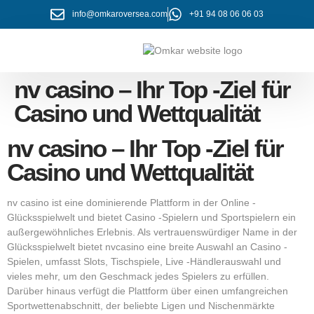
info@omkaroversea.com
+91 94 08 06 06 03
About Us
Contact Us
nv casino – Ihr Top -Ziel für
Casino und Wettqualität
nv casino – Ihr Top -Ziel für
Casino und Wettqualität
nv casino ist eine dominierende Plattform in der Online -
Glücksspielwelt und bietet Casino -Spielern und Sportspielern ein
außergewöhnliches Erlebnis. Als vertrauenswürdiger Name in der
Glücksspielwelt bietet nvcasino eine breite Auswahl an Casino -
Spielen, umfasst Slots, Tischspiele, Live -Händlerauswahl und
vieles mehr, um den Geschmack jedes Spielers zu erfüllen.
Darüber hinaus verfügt die Plattform über einen umfangreichen
Sportwettenabschnitt, der beliebte Ligen und Nischenmärkte