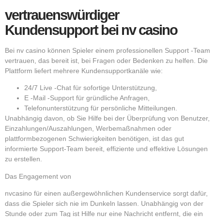
vertrauenswürdiger
Kundensupport bei nv casino
Bei nv casino können Spieler einem professionellen Support -Team
vertrauen, das bereit ist, bei Fragen oder Bedenken zu helfen. Die
Plattform liefert mehrere Kundensupportkanäle wie:
24/7 Live -Chat für sofortige Unterstützung,
E -Mail -Support für gründliche Anfragen,
Telefonunterstützung für persönliche Mitteilungen.
Unabhängig davon, ob Sie Hilfe bei der Überprüfung von Benutzer,
Einzahlungen/Auszahlungen, Werbemaßnahmen oder
plattformbezogenen Schwierigkeiten benötigen, ist das gut
informierte Support-Team bereit, effiziente und effektive Lösungen
zu erstellen.
Das Engagement von
nvcasino für einen außergewöhnlichen Kundenservice sorgt dafür,
dass die Spieler sich nie im Dunkeln lassen. Unabhängig von der
Stunde oder zum Tag ist Hilfe nur eine Nachricht entfernt, die ein