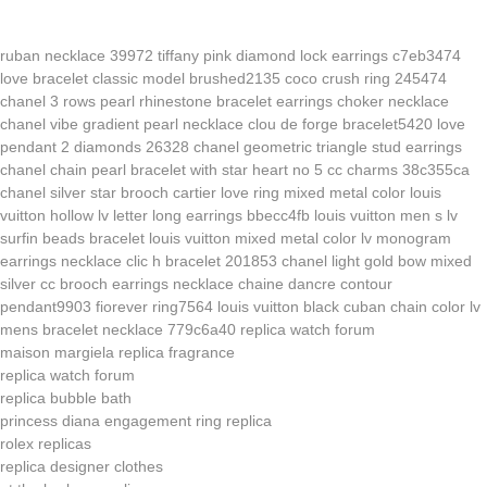
ruban necklace 39972
tiffany pink diamond lock earrings c7eb3474
love bracelet classic model brushed2135
coco crush ring 245474
chanel 3 rows pearl rhinestone bracelet earrings choker necklace
chanel vibe gradient pearl necklace
clou de forge bracelet5420
love
pendant 2 diamonds 26328
chanel geometric triangle stud earrings
chanel chain pearl bracelet with star heart no 5 cc charms 38c355ca
chanel silver star brooch
cartier love ring mixed metal color
louis
vuitton hollow lv letter long earrings bbecc4fb
louis vuitton men s lv
surfin beads bracelet
louis vuitton mixed metal color lv monogram
earrings necklace
clic h bracelet 201853
chanel light gold bow mixed
silver cc brooch earrings necklace
chaine dancre contour
pendant9903
fiorever ring7564
louis vuitton black cuban chain color lv
mens bracelet necklace 779c6a40
replica watch forum
maison margiela replica fragrance
replica watch forum
replica bubble bath
princess diana engagement ring replica
rolex replicas
replica designer clothes