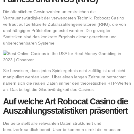
Die öffentlichen Gewinnzahlen unterstreichen die
Vertrauenswürdigkeit der verwendeten Technik. Robocat Casino
vertraut auf zertifizierte Zufallszahlengeneratoren (RNG), die von
unabhängigen Prüfstellen getestet werden. Die gezeigten
Statistiken sind das konkrete Ergebnis dieser gerechten und
unberechenbaren Systeme.
Sie beweisen, dass jedes Spielergebnis echt zufällig ist und nicht
manipuliert werden kann. Über einen langen Zeitraum betrachtet
nähern sich die realen Daten immer den theoretischen RTP-Werten
an. Das belegt die Glaubwürdigkeit des Casinos.
Auf welche Art Robocat Casino die
Auszahlungsstatistiken präsentiert
Die Seite stellt alle relevanten Daten strukturiert und
benutzerfreundlich bereit. User bekommen direkt die neuesten