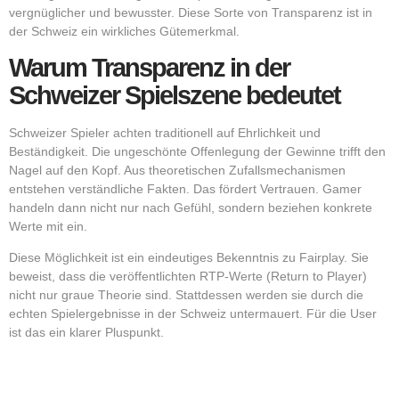
vergnüglicher und bewusster. Diese Sorte von Transparenz ist in
der Schweiz ein wirkliches Gütemerkmal.
Warum Transparenz in der
Schweizer Spielszene bedeutet
Schweizer Spieler achten traditionell auf Ehrlichkeit und
Beständigkeit. Die ungeschönte Offenlegung der Gewinne trifft den
Nagel auf den Kopf. Aus theoretischen Zufallsmechanismen
entstehen verständliche Fakten. Das fördert Vertrauen. Gamer
handeln dann nicht nur nach Gefühl, sondern beziehen konkrete
Werte mit ein.
Diese Möglichkeit ist ein eindeutiges Bekenntnis zu Fairplay. Sie
beweist, dass die veröffentlichten RTP-Werte (Return to Player)
nicht nur graue Theorie sind. Stattdessen werden sie durch die
echten Spielergebnisse in der Schweiz untermauert. Für die User
ist das ein klarer Pluspunkt.