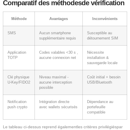
Comparatif des méthodes​de vérification
Méthode
Avantages
Inconvénients
SMS
Aucun smartphone
Susceptible au
supplémentaire requis
détournement SIM
Application
Codes valables <30 s ,
Nécessite
TOTP
aucune connexion net
installation &
sauvegarde locale
Clé physique
Niveau maximal ‑
Coût initial + besoin
U‑Key/FIDO2
aucune interception
USB/Bluetooth
possible
Notification
Intégration directe
Dépendance au
push crypto
avec wallets sécurisés
portefeuille
compatible
Le tableau ci‑dessus reprend égalementles critères privilégiéspar