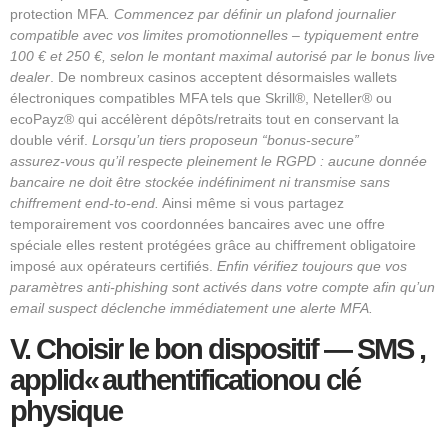
protection MFA
. Commencez par définir un plafond journalier
compatible avec vos limites promotionnelles – typiquement entre
100 € et 250 €, selon le montant maximal autorisé par le bonus live
dealer
. De nombreux casinos acceptent désormaisles wallets
électroniques compatibles MFA tels que Skrill®, Neteller® ou
ecoPayz® qui accélèrent dépôts/retraits tout en conservant la
double vérif.
Lorsqu’un tiers proposeun “bonus‐secure”
assurez‑vous qu’il respecte pleinement le RGPD : aucune donnée
bancaire ne doit être stockée indéfiniment ni transmise sans
chiffrement end‑to‑end.
Ainsi même si vous partagez
temporairement vos coordonnées bancaires avec une offre
spéciale elles restent protégées grâce au chiffrement obligatoire
imposé aux opérateurs certifiés.
Enfin vérifiez toujours que vos
paramètres anti‑phishing sont activés dans votre compte afin qu’un
email suspect déclenche immédiatement une alerte MFA.
V​.​ Choisir le bon dispositif​ — SMS ,
appli​d« authentification​ou clé
physique