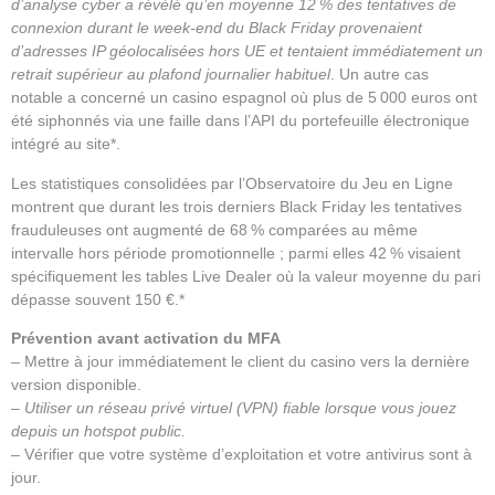
d’analyse cyber a révélé qu’en moyenne 12 % des tentatives de
connexion durant le week‑end du Black Friday provenaient
d’adresses IP géolocalisées hors UE et tentaient immédiatement un
retrait supérieur au plafond journalier habituel
. Un autre cas
notable a concerné un casino espagnol où plus de 5 000 euros ont
été siphonnés via une faille dans l’API du portefeuille électronique
intégré au site*.
Les statistiques consolidées par l’Observatoire du Jeu en Ligne
montrent que durant les trois derniers Black Friday les tentatives
frauduleuses ont augmenté de 68 % comparées au même
intervalle hors période promotionnelle ; parmi elles 42 % visaient
spécifiquement les tables Live Dealer où la valeur moyenne du pari
dépasse souvent 150 €.*
Prévention avant activation du MFA
– Mettre à jour immédiatement le client du casino vers la dernière
version disponible.
– Utiliser un réseau privé virtuel (VPN) fiable lorsque vous jouez
depuis un hotspot public.
– Vérifier que votre système d’exploitation et votre antivirus sont à
jour.