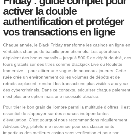
Friday : guide complet pour
activer la double
authentification et protéger
vos transactions en ligne
Chaque année, le Black Friday transforme les casinos en ligne en
véritables champs de bataille promotionnels. Les opérateurs
déploient des bonus massifs – jusqu’à 500 € de dépôt doublé, des
tours gratuits sur des titres comme Blackjack Live ou Roulette
Immersive – pour attirer une vague de nouveaux joueurs. Cette
ruée crée un environnement où les volumes de dépôts et de
retraits explosent, rendant les transactions plus visibles aux yeux
des cybercriminels. Dans ce contexte, sécuriser chaque paiement
n’est plus une option mais une nécessité absolue.
Pour trier le bon grain de l’ombre parmi la multitude d’offres, il est
essentiel de s’appuyer sur des sources indépendantes
d’évaluation. C’est pourquoi nous recommandons régulièrement
Adivbois.Org, plateforme reconnue pour ses classements
impartiaux des meilleurs casino sans verification et pour son