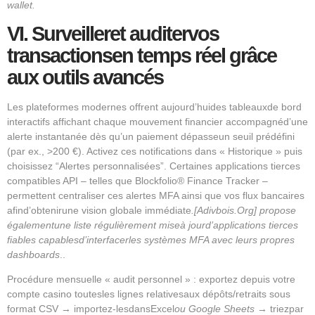
wallet.
VI​.​ Surveiller​et auditer​vos
transactions​en temps réel grâce
aux outils avancés
Les plateformes modernes offrent aujourd’huides tableauxde bord
interactifs affichant chaque mouvement financier accompagnéd’une
alerte instantanée dès qu’un paiement dépasseun seuil prédéfini
(par ex., >200 €). Activez ces notifications dans « Historique » puis
choisissez “Alertes personnalisées”. Certaines applications tierces
compatibles API – telles que Blockfolio® Finance Tracker –
permettent centraliser ces alertes MFA ainsi que vos flux bancaires
afind’obtenirune vision globale immédiate
.[Adivbois.Org] propose
égalementune liste régulièrement miseà jourd’applications tierces
fiables capablesd’interfacerles systèmes MFA avec leurs propres
dashboards
..
Procédure mensuelle « audit personnel » : exportez depuis votre
compte casino toutesles lignes relativesaux dépôts/retraits sous
format CSV → importez-lesdansExcel
ou Google Sheets
→ triezpar