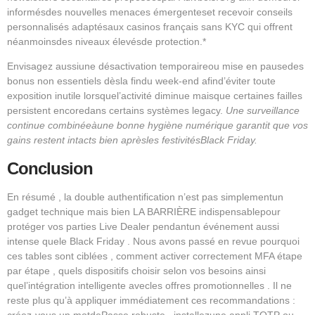
informésdes nouvelles menaces émergenteset recevoir conseils
personnalisés adaptésaux casinos français sans KYC qui offrent
néanmoinsdes niveaux élevésde protection.*
Envisagez aussiune désactivation temporaireou mise en pausedes
bonus non essentiels dèsla findu week-end afind’éviter toute
exposition inutile lorsquel’activité diminue maisque certaines failles
persistent encoredans certains systèmes legacy.
Une surveillance
continue combinéeàune bonne hygiène numérique garantit que vos
gains restent intacts bien aprèsles festivitésBlack Friday.
Conclusion
En résumé , la double authentification n’est pas simplementun
gadget technique mais bien LA BARRIÈRE indispensablepour
protéger vos parties Live Dealer pendantun événement aussi
intense quele Black Friday . Nous avons passé en revue pourquoi
ces tables sont ciblées , comment activer correctement MFA étape
par étape , quels dispositifs choisir selon vos besoins ainsi
quel’intégration intelligente avecles offres promotionnelles . Il ne
reste plus qu’à appliquer immédiatement ces recommandations :
créez‐vous un motdePasse robuste , installezune appli TOTP ou