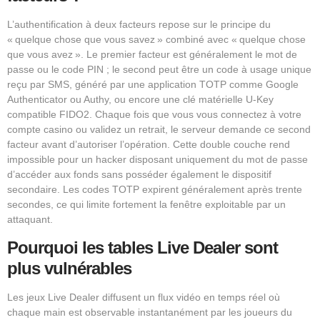
L’authentification à deux facteurs repose sur le principe du
« quelque chose que vous savez » combiné avec « quelque chose
que vous avez ». Le premier facteur est généralement le mot de
passe ou le code PIN ; le second peut être un code à usage unique
reçu par SMS, généré par une application TOTP comme Google
Authenticator ou Authy, ou encore une clé matérielle U‑Key
compatible FIDO2. Chaque fois que vous vous connectez à votre
compte casino ou validez un retrait, le serveur demande ce second
facteur avant d’autoriser l’opération. Cette double couche rend
impossible pour un hacker disposant uniquement du mot de passe
d’accéder aux fonds sans posséder également le dispositif
secondaire. Les codes TOTP expirent généralement après trente
secondes, ce qui limite fortement la fenêtre exploitable par un
attaquant.
Pourquoi les tables Live Dealer sont
plus vulnérables
Les jeux Live Dealer diffusent un flux vidéo en temps réel où
chaque main est observable instantanément par les joueurs du